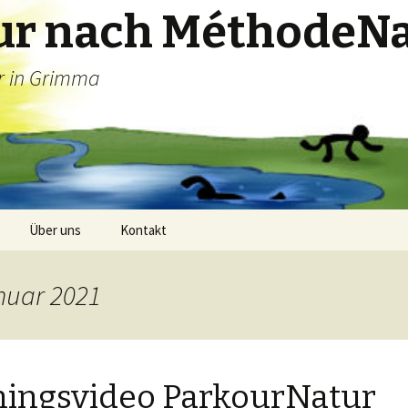
ur nach MéthodeNa
er in Grimma
Über uns
Kontakt
nuar 2021
ningsvideo ParkourNatur