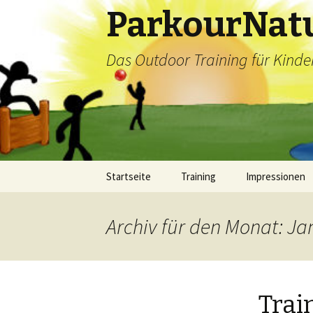
ParkourNat
Das Outdoor Training für Kind
Springe
Startseite
Training
Impressionen
zum
Inhalt
Archiv für den Monat: Ja
Trai