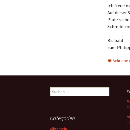
Ich freue m
Auf dieser 
Platz siche
Schreibt mi
Bis bald
euer Philip
Schreibe
Suchen
N
nach:
P
E
A
Kategorien
L
Allgemein