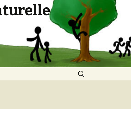
turelle
Suchen
nach: