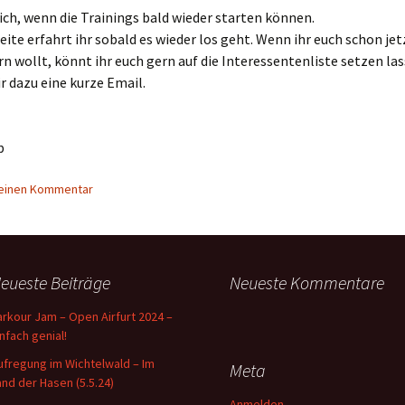
ich, wenn die Trainings bald wieder starten können.
Seite erfahrt ihr sobald es wieder los geht. Wenn ihr euch schon jet
rn wollt, könnt ihr euch gern auf die Interessentenliste setzen las
r dazu eine kurze Email.
p
 einen Kommentar
eueste Beiträge
Neueste Kommentare
arkour Jam – Open Airfurt 2024 –
infach genial!
ufregung im Wichtelwald – Im
Meta
and der Hasen (5.5.24)
Anmelden