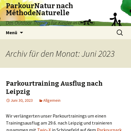
ParkourNatur nach
MéthodeNaturelle
Das Outdoor Training für Kinder in Grimma
Springe
Suchen
Menü
zum
nach:
Inhalt
Archiv für den Monat: Juni 2023
Parkourtraining Ausflug nach
Leipzig
Juni 30, 2023
Allgemein
Wir verlängerten unser Parkourtrainings um einen
Trainingsausflug am 29.6. nach Leipzig und trainieren
zusammen mit
Twio-X
in Schönefeld auf dem
Parkourpark
.